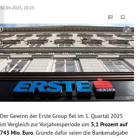
rreich Untermenü
30.04.2025, 10:25
rt Untermenü
Copyright-Hinweis öffnen/schließen
schaft Untermenü
s Untermenü
zeit Untermenü
undheit Untermenü
tur Untermenü
nung Untermenü
Der Gewinn der Erste Group fiel im 1. Quartal 2025
im Vergleich zur Vorjahresperiode um
5,1 Prozent auf
lität Untermenü
743 Mio. Euro
. Gründe dafür seien die Bankenabgabe