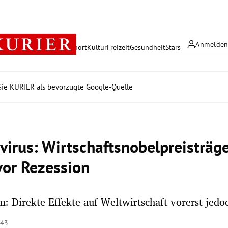
Anmelde
rreich
Politik
Wirtschaft
Sport
Kultur
Freizeit
Gesundheit
Stars
ie KURIER als bevorzugte Google-Quelle
virus: Wirtschaftsnobelpreisträge
vor Rezession
 Direkte Effekte auf Weltwirtschaft vorerst jedo
:43