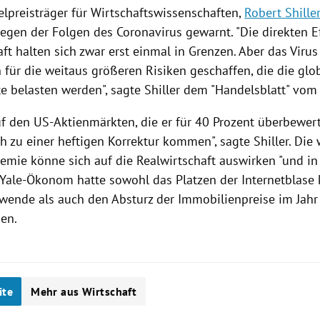
lpreisträger für
Wirtschaftswissenschaften
,
Robert Shille
egen der Folgen des
Coronavirus
gewarnt. "Die direkten E
ft halten sich zwar erst einmal in Grenzen. Aber das
Virus
 für die weitaus größeren Risiken geschaffen, die die glo
e belasten werden", sagte
Shiller
dem "
Handelsblatt
" vom 
uf den US-Aktienmärkten, die er für 40 Prozent überbewert
ch zu einer heftigen Korrektur kommen", sagte
Shiller
. Die
demie könne sich auf die Realwirtschaft auswirken "und i
r Yale-Ökonom hatte sowohl das Platzen der Internetblase 
wende als auch den Absturz der Immobilienpreise im Jah
en.
ite
Mehr aus Wirtschaft