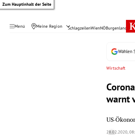
Zum Hauptinhalt der Seite
Menü
Meine Region
Schlagzeilen
Wien
NÖ
Burgenland
Öste
Wählen S
Wirtschaft
Corona
warnt 
US-Ökonom:
tik Untermenü
28.02.2020, 08
rreich Untermenü