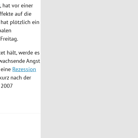
r
, hat vor einer
ffekte auf die
hat plötzlich ein
balen
Freitag.
et hält, werde es
 wachsende Angst
n eine
Rezession
kurz nach der
r 2007