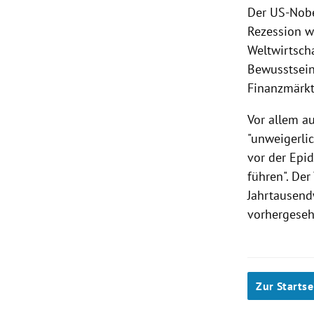
Der US-Nobe
Rezession
w
Weltwirtscha
Bewusstsein
Finanzmärkt
Vor allem a
"unweigerli
vor der Epi
führen". De
Jahrtausend
vorhergeseh
Zur Startse