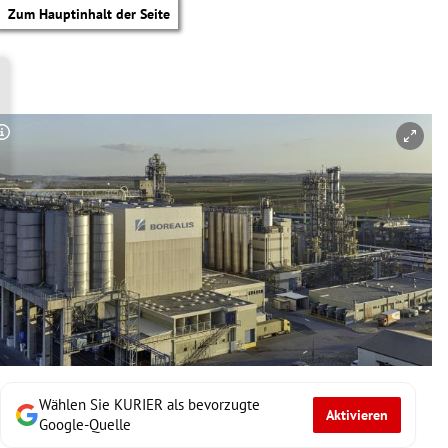
Zum Hauptinhalt der Seite
Copyright-Hinweis öffnen/schließen
Wählen Sie KURIER als bevorzugte
Aktivieren
tik Untermenü
Google-Quelle