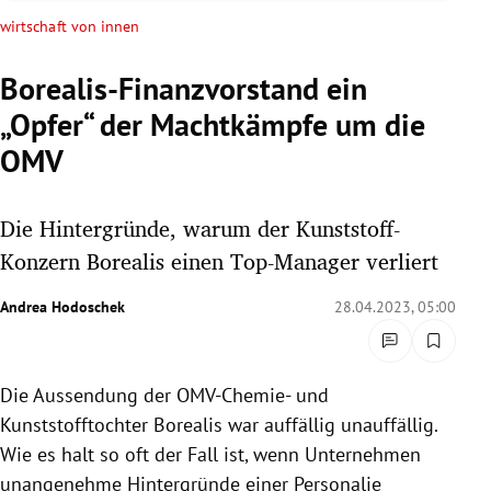
rreich Untermenü
wirtschaft von innen
rt Untermenü
Borealis-Finanzvorstand ein
„Opfer“ der Machtkämpfe um die
schaft Untermenü
OMV
s Untermenü
Die Hintergründe, warum der Kunststoff-
zeit Untermenü
Konzern Borealis einen Top-Manager verliert
undheit Untermenü
Andrea Hodoschek
28.04.2023, 05:00
tur Untermenü
nung Untermenü
Die Aussendung der OMV-Chemie- und
Kunststofftochter Borealis war auffällig unauffällig.
lität Untermenü
Wie es halt so oft der Fall ist, wenn Unternehmen
unangenehme Hintergründe einer Personalie