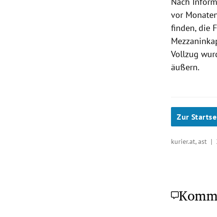
Nach Inform
vor Monaten
finden, die
Mezzaninkap
Vollzug wurd
äußern.
Zur Startse
kurier.at, ast |
Komm