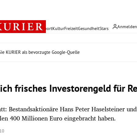
Anmelde
rreich
Politik
Wirtschaft
Sport
Kultur
Freizeit
Gesundheit
Stars
ie KURIER als bevorzugte Google-Quelle
ich frisches Investorengeld für 
tt: Bestandsaktionäre Hans Peter Haselsteiner und
llen 400 Millionen Euro eingebracht haben.
:10