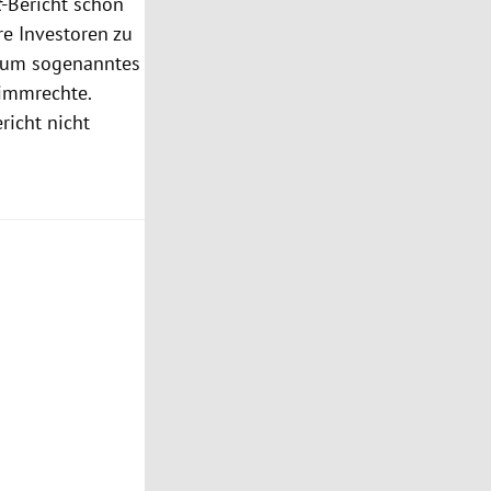
t
-Bericht schon
re Investoren zu
i um sogenanntes
timmrechte.
richt nicht