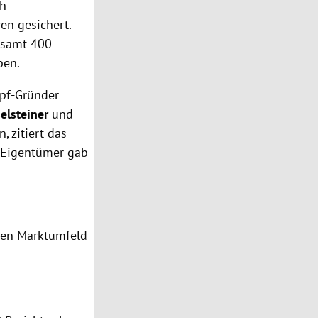
ch
en gesichert.
gesamt 400
ben.
apf-Gründer
elsteiner
und
, zitiert das
 Eigentümer gab
igen Marktumfeld