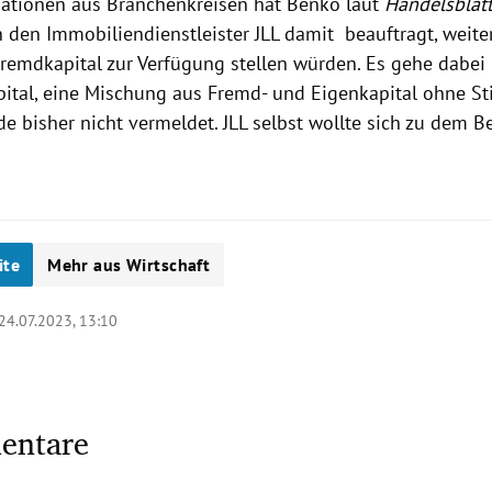
ationen aus Branchenkreisen hat Benko laut
Handelsblat
 den Immobiliendienstleister JLL damit beauftragt, weite
 Fremdkapital zur Verfügung stellen würden. Es gehe dabe
ital, eine Mischung aus Fremd- und Eigenkapital ohne S
e bisher nicht vermeldet. JLL selbst wollte sich zu dem Be
ite
Mehr aus Wirtschaft
24.07.2023, 13:10
entare