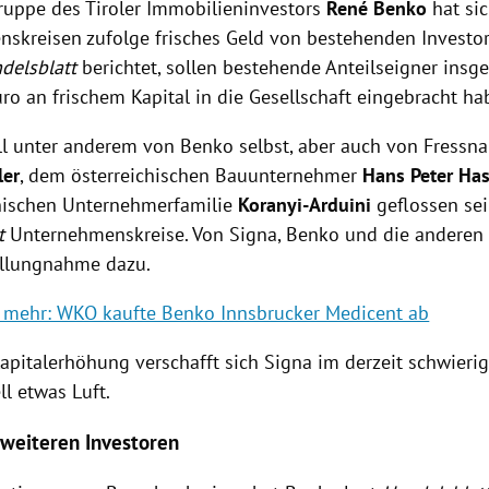
ruppe des Tiroler Immobilieninvestors
René Benko
hat si
skreisen zufolge frisches Geld von bestehenden Investor
delsblatt
berichtet, sollen bestehende Anteilseigner ins
ro an frischem Kapital in die Gesellschaft eingebracht ha
ll unter anderem von Benko selbst, aber auch von Fressn
ler
, dem österreichischen Bauunternehmer
Hans Peter Has
anischen Unternehmerfamilie
Koranyi-Arduini
geflossen sein
t
Unternehmenskreise. Von Signa, Benko und die anderen
ellungnahme dazu.
e mehr: WKO kaufte Benko Innsbrucker Medicent ab
apitalerhöhung verschafft sich Signa im derzeit schwier
ll etwas Luft.
 weiteren Investoren