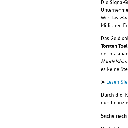
Die Signa-G
Unternehmen
Wie das
Han
Millionen Eu
Das Geld so
Torsten Toel
der brasili
Handelsblat
es keine St
➤
Lesen Si
Durch die K
nun finanzie
Suche nach