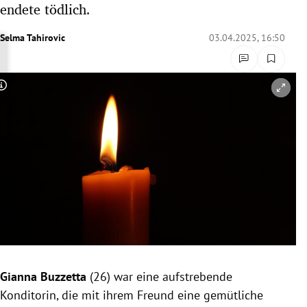
endete tödlich.
rreich Untermenü
Selma Tahirovic
03.04.2025, 16:50
rt Untermenü
schaft Untermenü
Copyright-Hinweis öffnen/schließen
s Untermenü
zeit Untermenü
undheit Untermenü
tur Untermenü
nung Untermenü
Gianna Buzzetta
(26) war eine aufstrebende
lität Untermenü
Konditorin, die mit ihrem Freund eine gemütliche