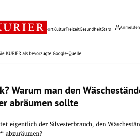
Anmelde
rreich
Politik
Wirtschaft
Sport
Kultur
Freizeit
Gesundheit
Stars
ie KURIER als bevorzugte Google-Quelle
k? Warum man den Wäscheständ
ter abräumen sollte
et eigentlich der Silvesterbrauch, den Wäschestä
hr“ abzuräumen?