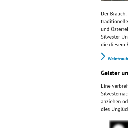
Der Brauch,
traditionel
und Österre
Silvester Un
die diesem 
Weintraube
Geister u
Eine verbrei
Silvesterna
anziehen od
dies Unglüc