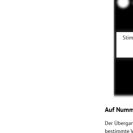
Stim
Auf Numme
Der Übergan
bestimmte V