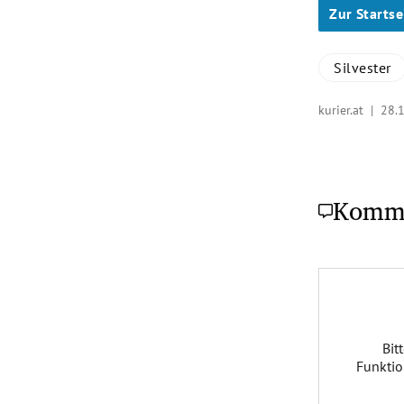
Zur Startse
Silvester
kurier.at |
28.
Komm