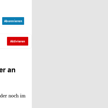
n
Abonnieren
Aktivieren
er an
nder noch im