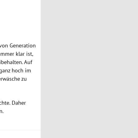
 von Generation
mmer klar ist,
behalten. Auf
ganz hoch im
erwäsche zu
chte. Daher
en.