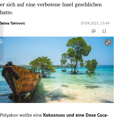
er sich auf eine verbotene Insel geschlichen
rreich Untermenü
hatte.
rt Untermenü
Selma Tahirovic
07.04.2025, 13:49
schaft Untermenü
s Untermenü
Copyright-Hinweis öffnen/schließen
zeit Untermenü
undheit Untermenü
tur Untermenü
nung Untermenü
lität Untermenü
Polyakov
wollte eine
Kokosnuss und eine Dose Coca-