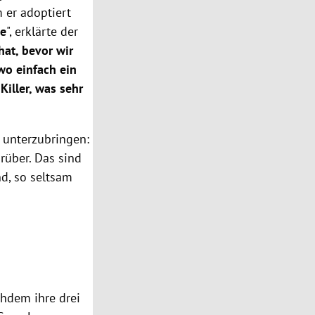
 er adoptiert
se
", erklärte der
hat, bevor wir
wo einfach ein
Killer, was sehr
 unterzubringen:
arüber. Das sind
nd, so seltsam
chdem ihre drei