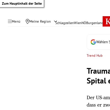
Zum Hauptinhalt der Seite
Menü
Meine Region
Schlagzeilen
Wien
NÖ
Burgenland
Öste
Wählen S
Trend Hub
Trauma
Spital 
Der US-ame
tik Untermenü
dass er z
rreich Untermenü