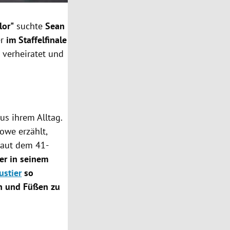
lor"
suchte
Sean
er
im Staffelfinale
 verheiratet und
s ihrem Alltag.
owe erzählt,
Laut dem 41-
er in seinem
ustier
so
en und Füßen zu