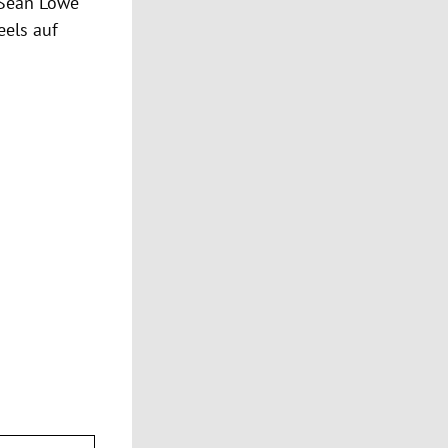
 Sean Lowe
eels auf