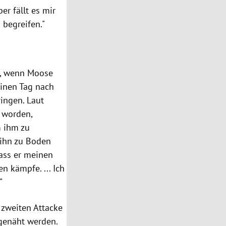
er fällt es mir
 begreifen."
ei, wenn Moose
 einen Tag nach
ingen. Laut
 worden,
m ihm zu
n ihn zu Boden
dass er meinen
n kämpfe. ... Ich
."
 zweiten Attacke
 genäht werden.