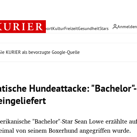
Anmelde
rreich
Politik
Wirtschaft
Sport
Kultur
Freizeit
Gesundheit
Stars
ie KURIER als bevorzugte Google-Quelle
tische Hundeattacke: "Bachelor"-
eingeliefert
rikanische "Bachelor"-Star Sean Lowe erzählte au
weimal von seinem Boxerhund angegriffen wurde.