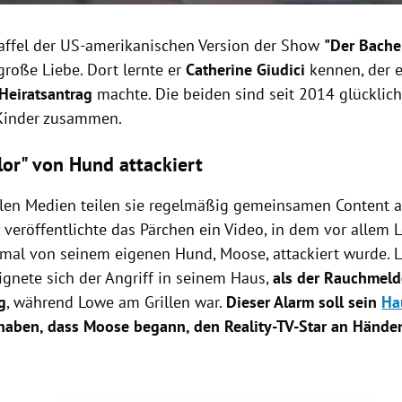
Staffel der US-amerikanischen Version der Show
"Der Bache
große Liebe. Dort lernte er
Catherine Giudici
kennen, der 
Heiratsantrag
machte. Die beiden sind seit 2014 glücklich
 Kinder zusammen.
lor" von Hund attackiert
alen Medien teilen sie regelmäßig gemeinsamen Content au
veröffentlichte das Pärchen ein Video, in dem vor allem L
imal von seinem eigenen Hund, Moose, attackiert wurde. 
ignete sich der Angriff in seinem Haus,
als der Rauchmeld
g
, während Lowe am Grillen war.
Dieser Alarm soll sein
Ha
haben, dass Moose begann, den Reality-TV-Star an Händ