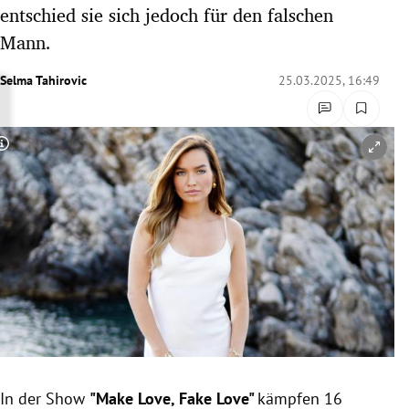
entschied sie sich jedoch für den falschen
rreich Untermenü
Mann.
rt Untermenü
Selma Tahirovic
25.03.2025, 16:49
schaft Untermenü
s Untermenü
Copyright-Hinweis öffnen/schließen
zeit Untermenü
undheit Untermenü
tur Untermenü
nung Untermenü
lität Untermenü
In der Show
"Make Love, Fake Love"
kämpfen 16