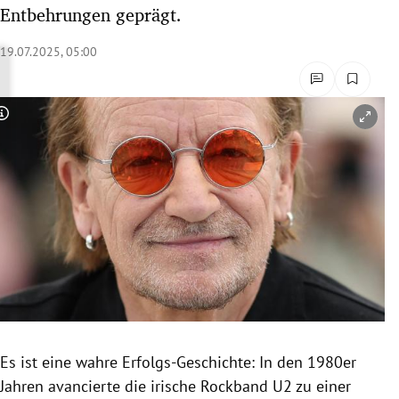
Entbehrungen geprägt.
rreich Untermenü
19.07.2025, 05:00
rt Untermenü
schaft Untermenü
Copyright-Hinweis öffnen/schließen
s Untermenü
zeit Untermenü
undheit Untermenü
tur Untermenü
nung Untermenü
lität Untermenü
Es ist eine wahre Erfolgs-Geschichte: In den 1980er
Jahren avancierte die irische Rockband U2 zu einer