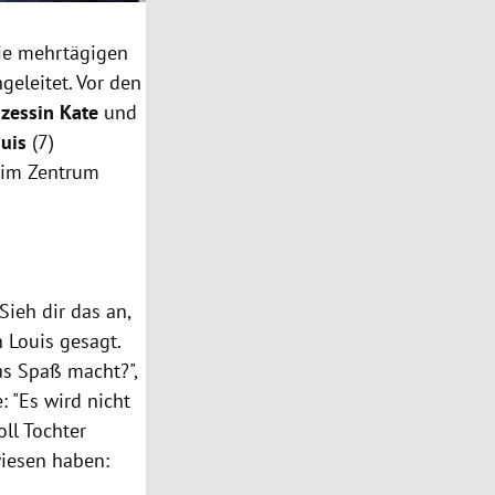
ie mehrtägigen
geleitet. Vor den
nzessin
Kate
und
ouis
(7)
" im Zentrum
Sieh dir das an,
 Louis gesagt.
as Spaß macht?",
 "Es wird nicht
oll Tochter
wiesen haben: