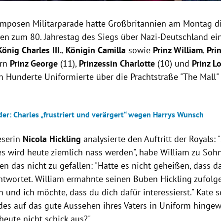
ompösen Militärparade hatte Großbritannien am Montag d
ten zum 80. Jahrestag des Siegs über Nazi-Deutschland ein
König Charles III.
,
Königin Camilla
sowie
Prinz William
,
Pri
ern
Prinz George
(11),
Prinzessin
Charlotte
(10) und
Prinz L
n Hunderte Uniformierte über die Prachtstraße "The Mall
der: Charles „frustriert und verärgert“ wegen Harrys Wunsch
eserin
Nicola Hickling
analysierte den Auftritt der Royals: "
es wird heute ziemlich nass werden", habe William zu Sohn
n das nicht zu gefallen: "Hatte es nicht geheißen, dass d
ntwortet. William ermahnte seinen Buben Hickling zufolge:
 und ich möchte, dass du dich dafür interessierst." Kate s
ndes auf das gute Aussehen ihres Vaters in Uniform hinge
heute nicht schick aus?"