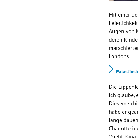
Mit einer p
Feierlichkei
Augen von
deren Kind
marschierte
Londons.
Palastinsi
Die Lippenl
ich glaube, 
Diesem schie
habe er gea
lange dauern
Charlotte i
"Sieht Papa 