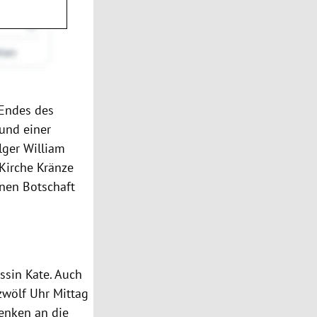
 Endes des
und einer
lger William
Kirche Kränze
enen Botschaft
essin
Kate
. Auch
zwölf Uhr Mittag
enken an die