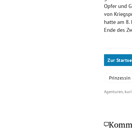
Opfer und Ge
von Kriegsp
hatte am 8.
Ende des Zw
Zur Startse
Prinzessin
Agenturen, kuri
Komm