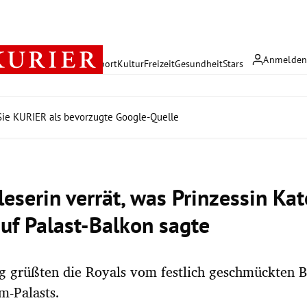
Anmelde
rreich
Politik
Wirtschaft
Sport
Kultur
Freizeit
Gesundheit
Stars
ie KURIER als bevorzugte Google-Quelle
leserin verrät, was Prinzessin Ka
auf Palast-Balkon sagte
 grüßten die Royals vom festlich geschmückten B
m-Palasts.