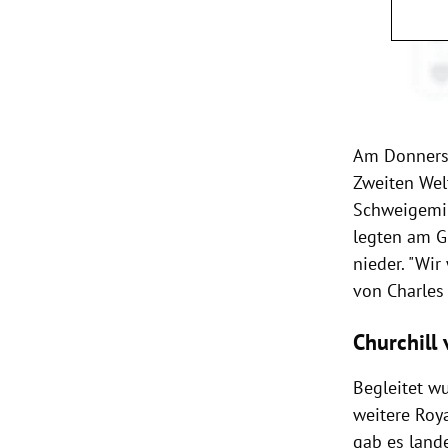
Am Donnerst
Zweiten Wel
Schweigemin
legten am G
nieder. "Wi
von Charles 
Churchill
Begleitet w
weitere Roy
gab es land