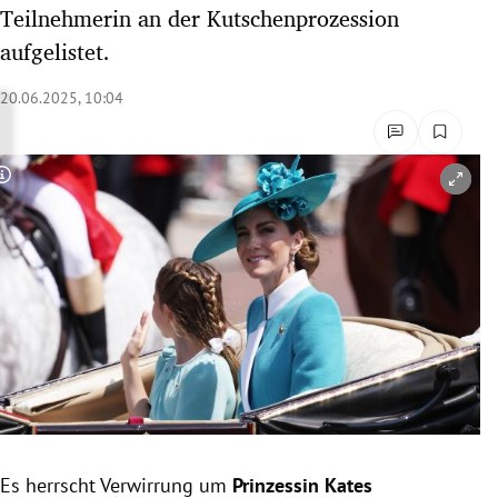
Teilnehmerin an der Kutschenprozession
rreich Untermenü
aufgelistet.
rt Untermenü
20.06.2025, 10:04
schaft Untermenü
s Untermenü
Copyright-Hinweis öffnen/schließen
zeit Untermenü
undheit Untermenü
tur Untermenü
nung Untermenü
lität Untermenü
Es herrscht Verwirrung um
Prinzessin Kates