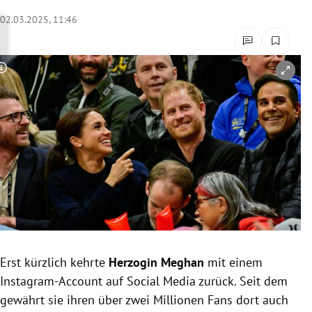
rreich Untermenü
02.03.2025, 11:46
rt Untermenü
Copyright-Hinweis öffnen/schließen
schaft Untermenü
s Untermenü
zeit Untermenü
undheit Untermenü
tur Untermenü
nung Untermenü
Erst kürzlich kehrte
Herzogin
Meghan
mit einem
Instagram-Account auf Social Media zurück. Seit dem
lität Untermenü
gewährt sie ihren über zwei Millionen Fans dort auch