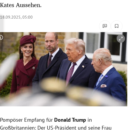
Kates Aussehen.
rreich Untermenü
18.09.2025, 05:00
rt Untermenü
schaft Untermenü
Copyright-Hinweis öffnen/schließen
s Untermenü
zeit Untermenü
undheit Untermenü
tur Untermenü
nung Untermenü
lität Untermenü
Pompöser Empfang für
Donald Trump
in
Großbritannien: Der US-Präsident und seine Frau