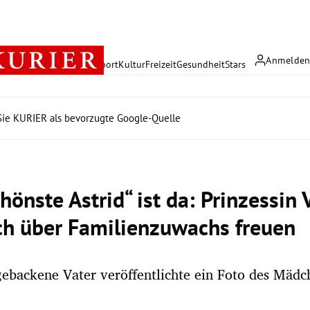
Anmelde
rreich
Politik
Wirtschaft
Sport
Kultur
Freizeit
Gesundheit
Stars
ie KURIER als bevorzugte Google-Quelle
hönste Astrid“ ist da: Prinzessin 
ich über Familienzuwachs freuen
gebackene Vater veröffentlichte ein Foto des Mädc
.