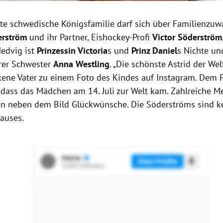
rte schwedische Königsfamilie darf sich über Familienzuw
erström
und ihr Partner, Eishockey-Profi
Victor Söderström
edvig ist
Prinzessin Victoria
s und
Prinz Daniel
s Nichte u
erer Schwester
Anna Westling
.
„Die schönste Astrid der Welt
kene Vater zu einem Foto des Kindes auf Instagram. Dem P
dass das Mädchen am 14. Juli zur Welt kam. Zahlreiche 
en neben dem Bild Glückwünsche. Die Söderströms sind ke
auses.