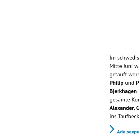
Im schwedis
Mitte Juni 
getauft word
Philip
und
P
Bjerkhagen
gesamte Kön
Alexander
,
G
ins Taufbec
Adelsexpe