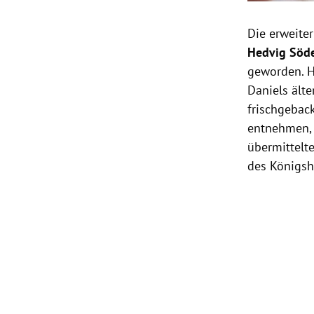
Die erweite
Hedvig Söd
geworden. H
Daniels ält
frischgebac
entnehmen, 
übermittelt
des Königsh