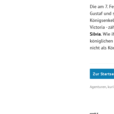
Die am 7. F
Gustaf und 
Königsenkel
Victoria - z
Silvia
. Wie 
königlichen 
nicht als K
Zur Startse
Agenturen, kuri