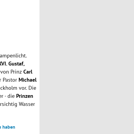
Rampenlicht.
XVI. Gustaf,
 von Prinz
Carl
r Pastor
Michael
ckholm vor. Die
r - die
Prinzen
rsichtig Wasser
en haben