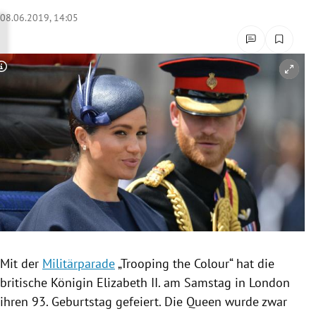
rreich Untermenü
08.06.2019, 14:05
rt Untermenü
Copyright-Hinweis öffnen/schließen
schaft Untermenü
s Untermenü
zeit Untermenü
undheit Untermenü
tur Untermenü
nung Untermenü
Mit der
Militärparade
„Trooping the Colour“ hat die
britische Königin
Elizabeth II.
am Samstag in
London
lität Untermenü
ihren 93. Geburtstag gefeiert. Die Queen wurde zwar