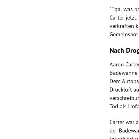
"Egal was pa
Carter jetzt
verkraften k
Gemeinsam 
Nach Dro
Aaron Carter
Badewanne er
Dem Autopsi
Druckluft a
verschreibu
Tod als Unfa
Carter
war a
der Badewan
tot erklärt 