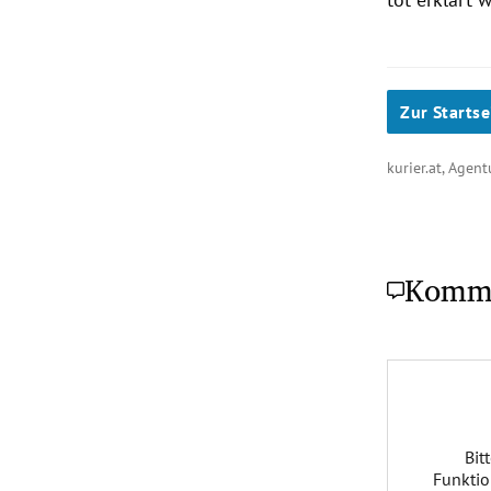
Zur Startse
kurier.at, Agen
Komm