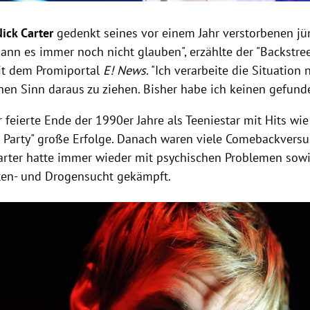
Nick
Carter
gedenkt seines
vor einem Jahr verstorbenen j
 kann es immer noch nicht glauben", erzählte der "Backstre
it dem Promiportal
E! News
. "Ich verarbeite die Situation
nen Sinn daraus zu ziehen. Bisher habe ich keinen gefund
 feierte Ende der 1990er Jahre als Teeniestar mit Hits wie
s Party" große Erfolge. Danach waren viele Comebackversu
arter
hatte immer wieder mit psychischen Problemen sow
en- und Drogensucht gekämpft.
Hinweis öffnen/schließen