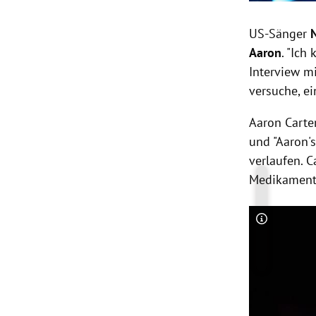
US-Sänger
Aaron
. "Ich
Interview m
versuche, ei
Aaron Carter
und "Aaron'
verlaufen.
C
Medikament
Copyright-