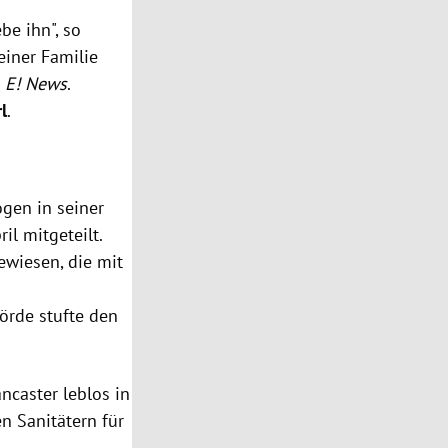
be ihn", so
einer Familie
u
E! News
.
l
.
ogen in seiner
il mitgeteilt.
wiesen, die mit
örde stufte den
caster leblos in
n Sanitätern für