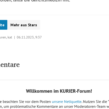
ite
Mehr aus Stars
turen, kat |
06.11.2023, 9:37
entare