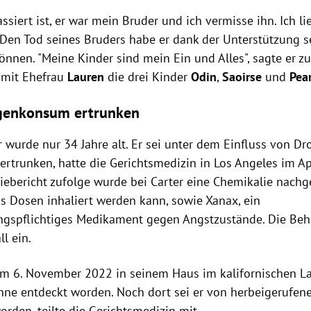
ssiert ist, er war mein Bruder und ich vermisse ihn. Ich lie
. Den Tod seines Bruders habe er dank der Unterstützung s
önnen. "Meine Kinder sind mein Ein und Alles", sagte er z
mit Ehefrau
Lauren
die drei Kinder
Odin
,
Saoirse
und
Pear
genkonsum ertrunken
 wurde nur 34 Jahre alt. Er sei unter dem Einfluss von Dr
trunken, hatte die Gerichtsmedizin in Los Angeles im Apr
ebericht zufolge wurde bei
Carter
eine Chemikalie nachge
us Dosen inhaliert werden kann, sowie Xanax, ein
ngspflichtiges Medikament gegen Angstzustände. Die Beh
ll ein.
m 6. November 2022 in seinem Haus im kalifornischen Lan
ne entdeckt worden. Noch dort sei er von herbeigerufene
worden, teilte die Gerichtsmedizin mit.