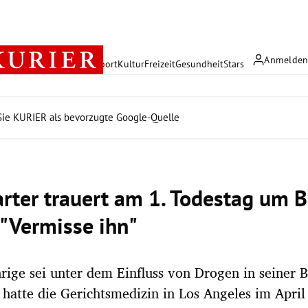
Anmelde
rreich
Politik
Wirtschaft
Sport
Kultur
Freizeit
Gesundheit
Stars
ie KURIER als bevorzugte Google-Quelle
arter trauert am 1. Todestag um 
 "Vermisse ihn"
rige sei unter dem Einfluss von Drogen in seiner
 hatte die Gerichtsmedizin in Los Angeles im April 