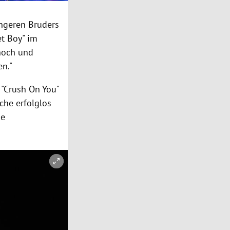
üngeren Bruders
et Boy" im
 noch und
en."
 "Crush On You"
che erfolglos
ie