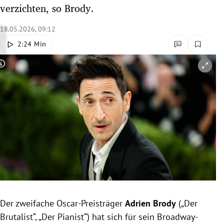
verzichten, so Brody.
rreich Untermenü
18.05.2026, 09:12
rt Untermenü
2:24 Min
schaft Untermenü
Copyright-Hinweis öffnen/schließen
s Untermenü
zeit Untermenü
undheit Untermenü
tur Untermenü
nung Untermenü
lität Untermenü
Der zweifache Oscar-Preisträger
Adrien Brody
(„Der
Brutalist“, „Der Pianist“) hat sich für sein Broadway-