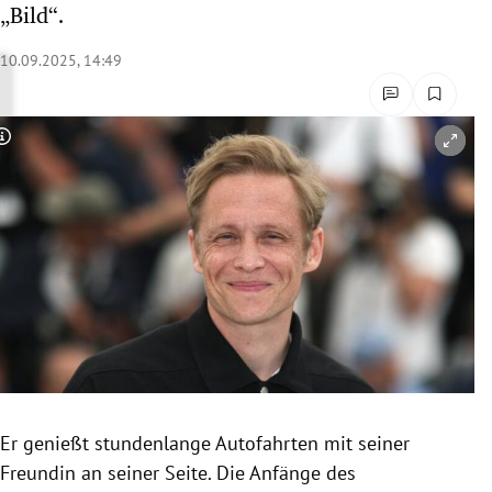
„Bild“.
rreich Untermenü
10.09.2025, 14:49
rt Untermenü
schaft Untermenü
Copyright-Hinweis öffnen/schließen
s Untermenü
zeit Untermenü
undheit Untermenü
tur Untermenü
nung Untermenü
Er genießt stundenlange Autofahrten mit seiner
lität Untermenü
Freundin an seiner Seite. Die Anfänge des