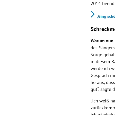
2014 beende
„Ging sch
Schreckm
Warum nun 
des Sängers
Sorge gehabt
in diesem R
werde ich w
Gespräch mi
heraus, dass
gut“, sagte d
„Ich weiß na
zurückkomme
ich wiederko