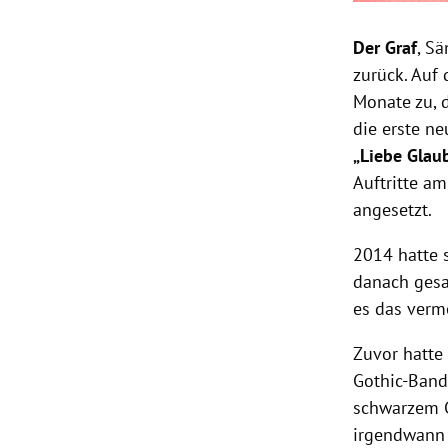
Der Graf
, S
zurück.
Auf 
Monate zu, 
die erste n
„Liebe Glau
Auftritte am
angesetzt.
2014 hatte 
danach gesa
es das verme
Zuvor hatte
Gothic-Band
schwarzem G
irgendwann