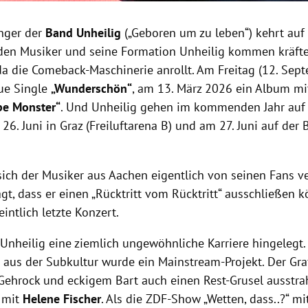
änger der
Band Unheilig
(„Geboren um zu leben“) kehrt auf
den Musiker und seine Formation Unheilig kommen kräft
da die Comeback-Maschinerie anrollt. Am Freitag (12. Sept
eue Single
„Wunderschön“
, am 13. März 2026 ein Album mi
be Monster“
. Und Unheilig gehen im kommenden Jahr auf 
 26. Juni in Graz (Freiluftarena B) und am 27. Juni auf der
sich der Musiker aus Aachen eigentlich von seinen Fans v
gt, dass er einen „Rücktritt vom Rücktritt“ ausschließen 
intlich letzte Konzert.
 Unheilig eine ziemlich ungewöhnliche Karriere hingelegt.
 aus der Subkultur wurde ein Mainstream-Projekt. Der Graf
ehrock und eckigem Bart auch einen Rest-Grusel ausstrah
 mit
Helene Fischer
. Als die ZDF-Show „Wetten, dass..?“ m