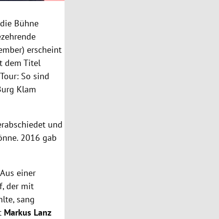
 die Bühne
ezehrende
ember) erscheint
t dem Titel
Tour: So sind
 Burg Klam
erabschiedet und
könne. 2016 gab
 Aus einer
, der mit
lte, sang
it
Markus Lanz