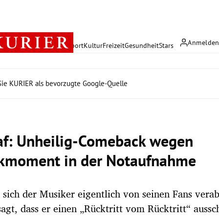
Anmelde
rreich
Politik
Wirtschaft
Sport
Kultur
Freizeit
Gesundheit
Stars
ie KURIER als bevorzugte Google-Quelle
af: Unheilig-Comeback wegen
kmoment in der Notaufnahme
 sich der Musiker eigentlich von seinen Fans vera
agt, dass er einen „Rücktritt vom Rücktritt“ auss