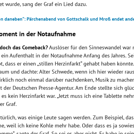
t wurde, sang der Graf ein Lied dazu.
ön daneben“: Pärchenabend von Gottschalk und Mroß endet ande
oment in der Notaufnahme
doch das Comeback?
Auslöser für den Sinneswandel war
 ein Aufenthalt in der Notaufnahme Anfang des Jahres. Se
, dass er einen „stillen Herzinfarkt“ gehabt haben könnte. 
aum und dachte: Alter Schwede, wenn ich hier wieder ra
irklich noch einmal darüber nachdenken, Musik zu machen“
t der
Deutschen Presse-Agentur
. Am Ende stellte sich glü
 es kein Herzinfarkt war. „Jetzt muss ich eine Tablette nehm
er Graf.
türlich, was einige Leute sagen werden. Zum Beispiel, das
, weil ich keine Kohle mehr habe. Oder dass es ja sowies
mme“, sagte der Graf. So sei es aber nicht. Er habe in sein