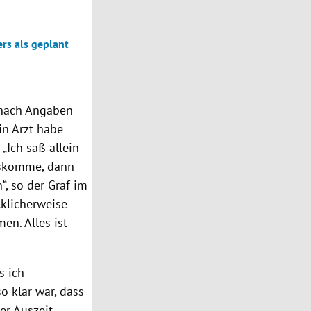
rs als geplant
 nach Angaben
in Arzt habe
„Ich saß allein
uskomme, dann
, so der Graf im
cklicherweise
en. Alles ist
s ich
o klar war, dass
er Auszeit