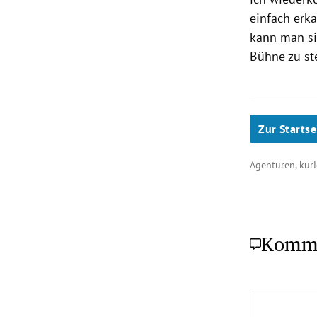
einfach erk
kann man si
Bühne zu st
Zur Startse
Agenturen, kuri
Komm