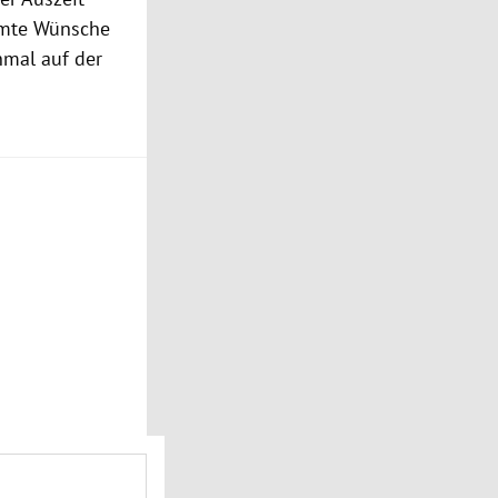
immte Wünsche
nmal auf der