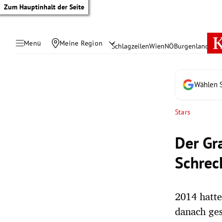
Zum Hauptinhalt der Seite
Menü
Meine Region
Schlagzeilen
Wien
NÖ
Burgenland
Öste
Wählen S
Stars
Der Gr
Schrec
2014 hatte
tik Untermenü
danach ges
rreich Untermenü