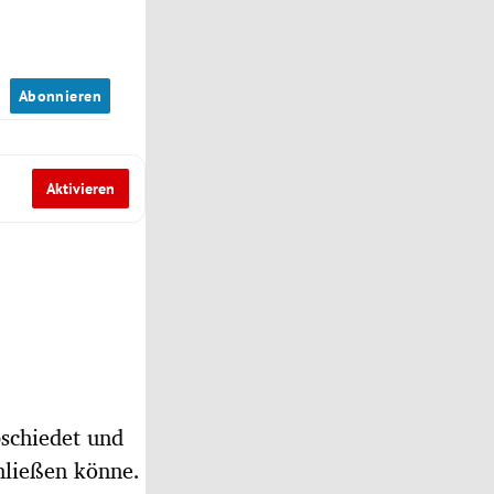
n
Abonnieren
Aktivieren
bschiedet und
chließen könne.