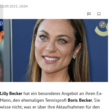
rreich Untermenü
10.09.2025, 10:04
rt Untermenü
Copyright-Hinweis öffnen/schließen
schaft Untermenü
s Untermenü
zeit Untermenü
undheit Untermenü
tur Untermenü
nung Untermenü
Lilly Becker
hat ein besonderes Angebot an ihren Ex-
Mann, den ehemaligen Tennisprofi
Boris Becker
. Sie
lität Untermenü
wisse nicht, was er über ihre Aktaufnahmen für den