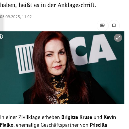
haben, heißt es in der Anklageschrift.
rreich Untermenü
08.09.2025, 11:02
rt Untermenü
schaft Untermenü
Copyright-Hinweis öffnen/schließen
s Untermenü
zeit Untermenü
undheit Untermenü
tur Untermenü
nung Untermenü
lität Untermenü
In einer Zivilklage erheben
Brigitte Kruse
und
Kevin
Fialko
, ehemalige Geschäftspartner von
Priscilla