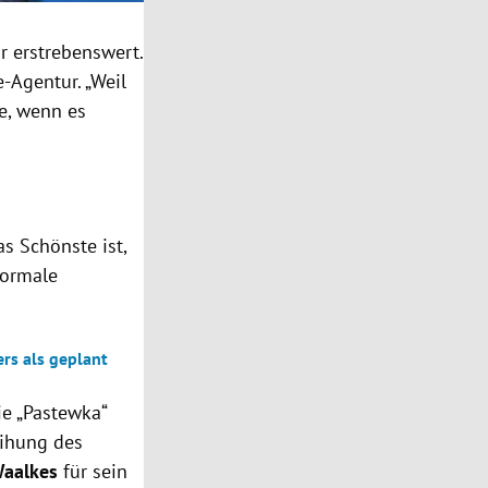
ür erstrebenswert.
-Agentur. „Weil
re, wenn es
as Schönste ist,
normale
rs als geplant
ie „Pastewka“
eihung des
Waalkes
für sein