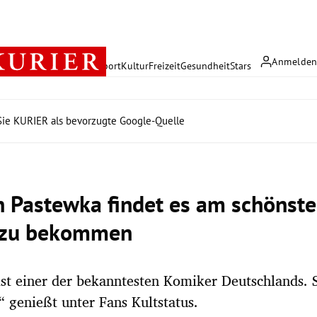
Anmelde
rreich
Politik
Wirtschaft
Sport
Kultur
Freizeit
Gesundheit
Stars
ie KURIER als bevorzugte Google-Quelle
n Pastewka findet es am schönste
 zu bekommen
st einer der bekanntesten Komiker Deutschlands. S
 genießt unter Fans Kultstatus.