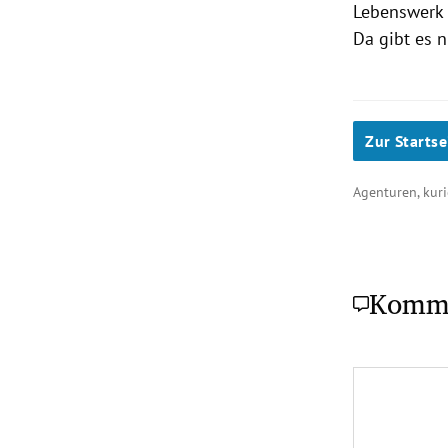
Lebenswerk g
Da gibt es n
Zur Startse
Agenturen, kuri
Komm