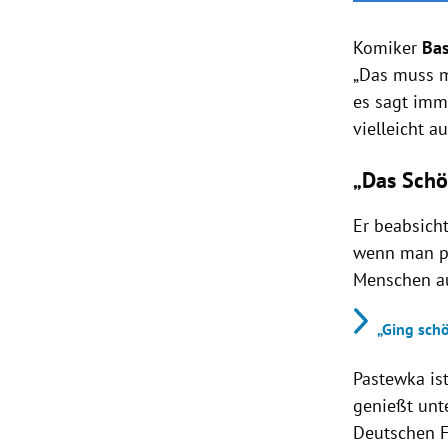
Komiker
Bas
„Das muss m
es sagt imme
vielleicht a
„Das Schö
Er beabsicht
wenn man pre
Menschen au
„Ging sch
Pastewka is
genießt unte
Deutschen F