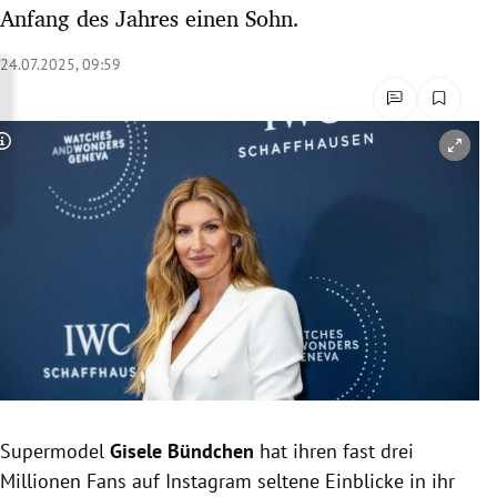
Anfang des Jahres einen Sohn.
rreich Untermenü
24.07.2025, 09:59
rt Untermenü
schaft Untermenü
Copyright-Hinweis öffnen/schließen
s Untermenü
zeit Untermenü
undheit Untermenü
tur Untermenü
nung Untermenü
lität Untermenü
Supermodel
Gisele Bündchen
hat ihren fast drei
Millionen Fans auf Instagram seltene Einblicke in ihr