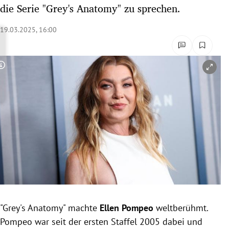
die Serie "Grey's Anatomy" zu sprechen.
rreich Untermenü
19.03.2025, 16:00
rt Untermenü
schaft Untermenü
Copyright-Hinweis öffnen/schließen
s Untermenü
zeit Untermenü
undheit Untermenü
tur Untermenü
nung Untermenü
lität Untermenü
"Grey's Anatomy" machte
Ellen Pompeo
weltberühmt.
Pompeo
war seit der ersten Staffel 2005 dabei und