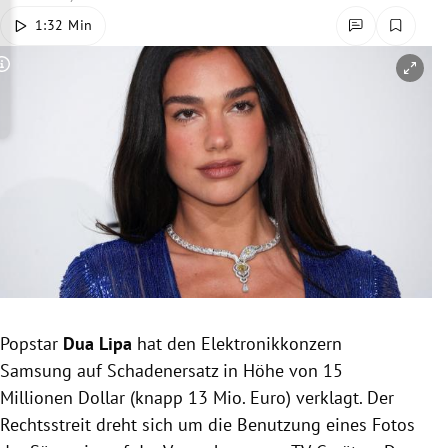
rreich Untermenü
1:32 Min
rt Untermenü
Copyright-Hinweis öffnen/schließen
schaft Untermenü
s Untermenü
zeit Untermenü
undheit Untermenü
tur Untermenü
Popstar
Dua Lipa
hat den Elektronikkonzern
nung Untermenü
Samsung auf Schadenersatz in Höhe von 15
Millionen Dollar (knapp 13 Mio. Euro) verklagt. Der
lität Untermenü
Rechtsstreit dreht sich um die Benutzung eines Fotos