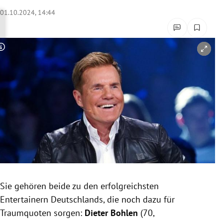
rreich Untermenü
01.10.2024, 14:44
rt Untermenü
Copyright-Hinweis öffnen/schließen
schaft Untermenü
s Untermenü
zeit Untermenü
undheit Untermenü
tur Untermenü
nung Untermenü
Sie gehören beide zu den erfolgreichsten
Entertainern Deutschlands, die noch dazu für
lität Untermenü
Traumquoten sorgen:
Dieter Bohlen
(70,