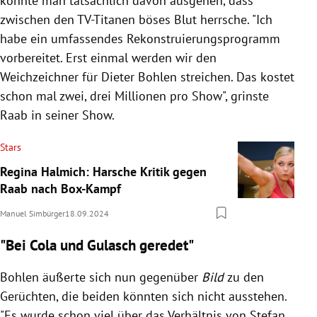
könnte man tatsächlich davon ausgehen, dass
zwischen den TV-Titanen böses Blut herrsche. "Ich
habe ein umfassendes Rekonstruierungsprogramm
vorbereitet. Erst einmal werden wir den
Weichzeichner für Dieter Bohlen streichen. Das kostet
schon mal zwei, drei Millionen pro Show", grinste
Raab in seiner Show.
Stars
Regina Halmich: Harsche Kritik gegen
Raab nach Box-Kampf
Manuel Simbürger
18.09.2024
"Bei Cola und Gulasch geredet"
Bohlen äußerte sich nun gegenüber
Bild
zu den
Gerüchten, die beiden könnten sich nicht ausstehen.
"Es wurde schon viel über das Verhältnis von Stefan