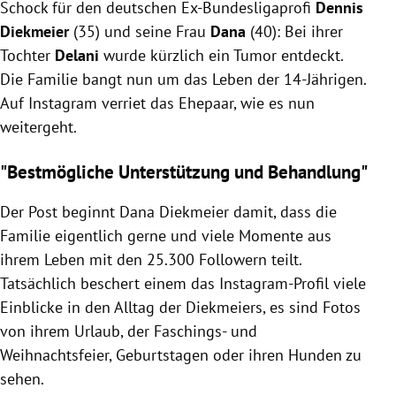
Schock für den deutschen Ex-Bundesligaprofi
an der Niere diagnostiziert.
Dennis
Die Familie zieht sich aus der Öffentlichkeit zurück,
Diekmeier
(35) und seine Frau
Dana
(40): Bei ihrer
um sich auf Delanis Behandlung zu konzentrieren.
Tochter
Delani
wurde kürzlich ein Tumor entdeckt.
Diekmeiers danken ihren Followern für die
Die Familie bangt nun um das Leben der 14-Jährigen.
Unterstützung, während sie auf die anstehende OP
Auf Instagram verriet das Ehepaar, wie es nun
hoffen.
weitergeht.
"Bestmögliche Unterstützung und Behandlung"
Der Post beginnt Dana Diekmeier damit, dass die
Familie eigentlich gerne und viele Momente aus
ihrem Leben mit den 25.300 Followern teilt.
Tatsächlich beschert einem das Instagram-Profil viele
Einblicke in den Alltag der Diekmeiers, es sind Fotos
von ihrem Urlaub, der Faschings- und
Weihnachtsfeier, Geburtstagen oder ihren Hunden zu
sehen.