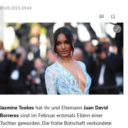
rreich Untermenü
03.03.2023, 09:43
rt Untermenü
Copyright-Hinweis öffnen/schließen
schaft Untermenü
s Untermenü
zeit Untermenü
undheit Untermenü
tur Untermenü
nung Untermenü
Jasmine Tookes
hat ihr und Ehemann
Juan David
Borreros
sind im Februar erstmals Eltern einer
lität Untermenü
Tochter geworden. Die frohe Botschaft verkündete