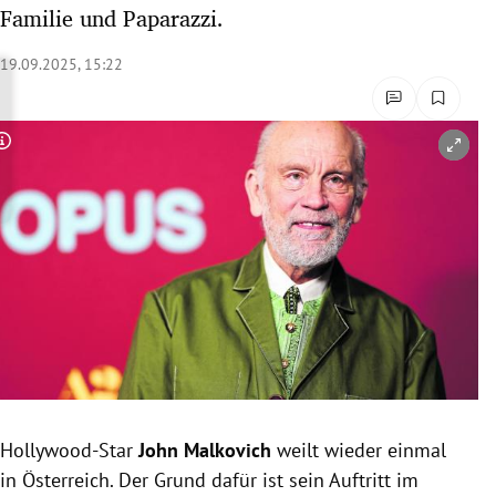
Familie und Paparazzi.
rreich Untermenü
19.09.2025, 15:22
rt Untermenü
schaft Untermenü
Copyright-Hinweis öffnen/schließen
s Untermenü
zeit Untermenü
undheit Untermenü
tur Untermenü
nung Untermenü
lität Untermenü
Hollywood-Star
John Malkovich
weilt wieder einmal
in Österreich. Der Grund dafür ist sein Auftritt im