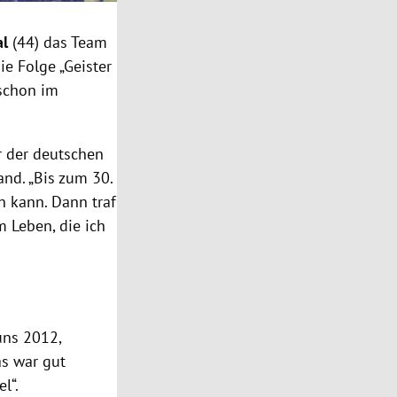
al
(44) das Team
ie Folge „Geister
 schon im
r der deutschen
fand. „Bis zum 30.
n kann. Dann traf
m Leben, die ich
uns 2012,
as war gut
l“.