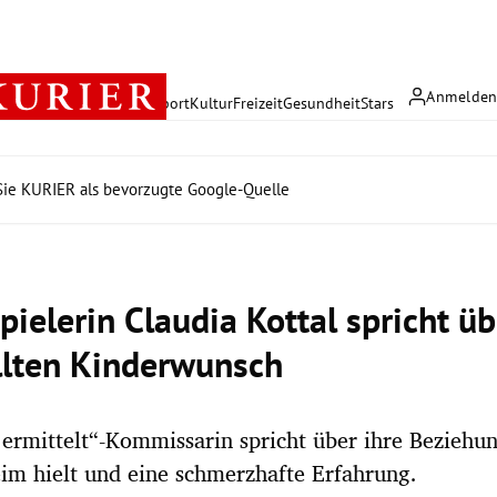
Anmelde
rreich
Politik
Wirtschaft
Sport
Kultur
Freizeit
Gesundheit
Stars
ie KURIER als bevorzugte Google-Quelle
pielerin Claudia Kottal spricht üb
llten Kinderwunsch
 ermittelt“-Kommissarin spricht über ihre Beziehun
im hielt und eine schmerzhafte Erfahrung.