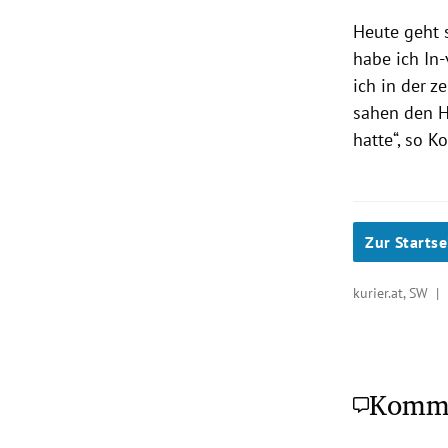
Heute geht 
habe ich In-
ich in der 
sahen den H
hatte“, so Ko
Zur Startse
kurier.at, SW |
Komm