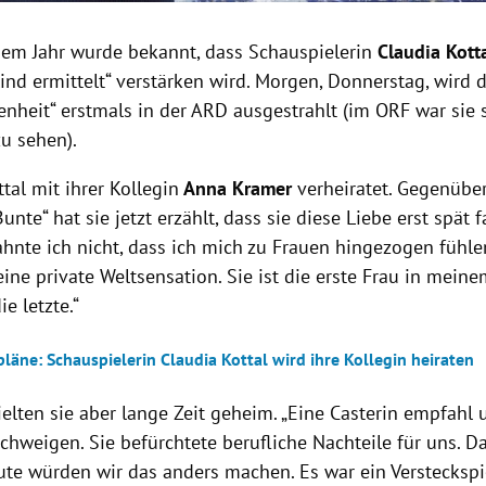
nem Jahr wurde bekannt, dass Schauspielerin
Claudia Kott
lind ermittelt“ verstärken wird. Morgen, Donnerstag, wird d
enheit“ erstmals in der ARD ausgestrahlt (im ORF war sie
u sehen).
ttal mit ihrer Kollegin
Anna Kramer
verheiratet. Gegenübe
Bunte“ hat sie jetzt erzählt, dass sie diese Liebe erst spät 
ahnte ich nicht, dass ich mich zu Frauen hingezogen fühle
ine private Weltsensation. Sie ist die erste Frau in meine
ie letzte.“
läne: Schauspielerin Claudia Kottal wird ihre Kollegin heiraten
ielten sie aber lange Zeit geheim.
„Eine Casterin empfahl 
chweigen. Sie befürchtete berufliche Nachteile für uns. D
ute würden wir das anders machen. Es war ein Versteckspie