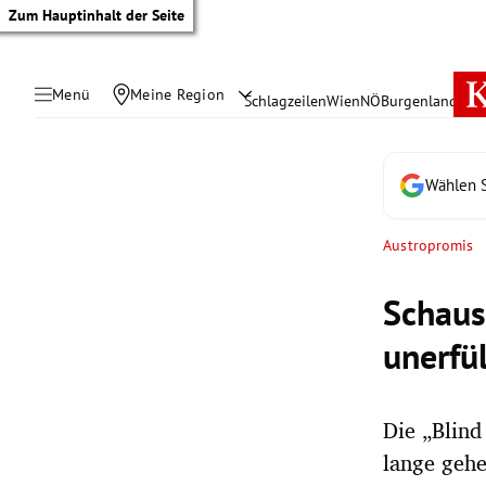
Zum Hauptinhalt der Seite
Menü
Meine Region
Schlagzeilen
Wien
NÖ
Burgenland
Öste
Wählen S
Austropromis
Schaus
unerfü
Die „Blind
tik Untermenü
lange gehe
rreich Untermenü