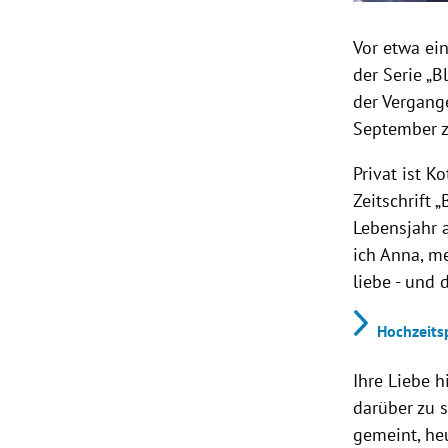
Vor etwa ei
der Serie „B
der Vergang
September z
Privat ist Ko
Zeitschrift „
Lebensjahr 
ich Anna, me
liebe - und d
Hochzeitsp
Ihre Liebe h
darüber zu s
gemeint, he