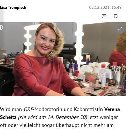
rreich Untermenü
Lisa Trompisch
02.12.2021, 15:49
rt Untermenü
Copyright-Hinweis öffnen/schließen
schaft Untermenü
s Untermenü
zeit Untermenü
undheit Untermenü
tur Untermenü
nung Untermenü
Wird man
ORF
-Moderatorin und Kabarettistin
Verena
Scheitz
(sie wird am 14. Dezember 50)
jetzt weniger
lität Untermenü
oft oder vielleicht sogar überhaupt nicht mehr am