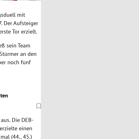
gsduell
mit
7. Der Aufsteiger
rste Tor erzielt.
eß sein Team
Stürmer an den
ber noch fünf
sten
g aus. Die DEB-
 erzielte einen
imal (44., 45.)