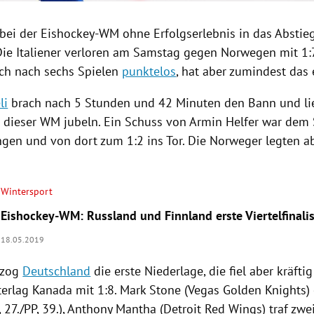
bei der
Eishockey-WM
ohne
Erfolgserlebnis
in das
Abstie
Die
Italiener
verloren am Samstag gegen
Norwegen
mit 1:
uch nach sechs Spielen
punktelos
, hat aber zumindest das e
li
brach nach 5 Stunden und 42 Minuten den Bann und li
i dieser WM jubeln. Ein Schuss von
Armin Helfer
war dem 
gen und von dort zum 1:2 ins Tor. Die Norweger legten a
.
Wintersport
Eishockey-WM: Russland und Finnland erste Viertelfinali
18.05.2019
ezog
Deutschland
die erste Niederlage, die fiel aber kräfti
terlag
Kanada
mit 1:8.
Mark Stone
(Vegas
Golden Knights
)
., 27./PP, 39.), Anthony Mantha (
Detroit Red Wings
) traf zwe