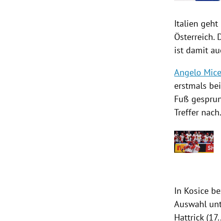
Italien
geht 
Österreich
. 
ist damit a
Angelo Mice
erstmals be
Fuß gesprun
Treffer nach
In Kosice b
Auswahl un
Hattrick (17