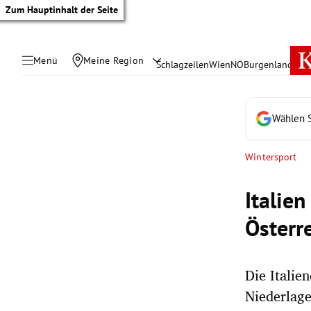
Zum Hauptinhalt der Seite
Menü
Meine Region
Schlagzeilen
Wien
NÖ
Burgenland
Öste
Wählen S
Wintersport
Italie
Österr
Die Italie
tik Untermenü
Niederlage
rreich Untermenü