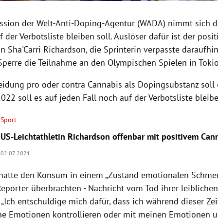
sion der Welt-Anti-Doping-Agentur (WADA) nimmt sich de
 der Verbotsliste bleiben soll. Auslöser dafür ist der posit
in Sha'Carri Richardson, die Sprinterin verpasste daraufhi
Sperre die Teilnahme an den Olympischen Spielen in Tokio
eidung pro oder contra Cannabis als Dopingsubstanz soll 
 2022 soll es auf jeden Fall noch auf der Verbotsliste bleib
Sport
US-Leichtathletin Richardson offenbar mit positivem Can
02.07.2021
hatte den Konsum in einem „Zustand emotionalen Schmerz
eporter überbrachten - Nachricht vom Tod ihrer leibliche
„Ich entschuldige mich dafür, dass ich während dieser Zei
ne Emotionen kontrollieren oder mit meinen Emotionen u