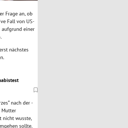
r Frage an, ob
ive Fall von US-
n aufgrund einer
.
erst nächstes
en.
nabistest
es“ nach der -
n Mutter
t nicht wusste,
mgehen sollte.