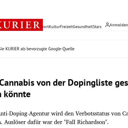
Anmelde
rreich
Politik
Wirtschaft
Sport
Kultur
Freizeit
Gesundheit
Stars
ie KURIER als bevorzugte Google-Quelle
Cannabis von der Dopingliste ges
 könnte
nti-Doping-Agentur wird den Verbotsstatus von C
. Auslöser dafür war der "Fall Richardson".