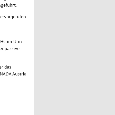
ngeführt.
hervorgerufen.
THC im Urin
er passive
er das
e NADA Austria