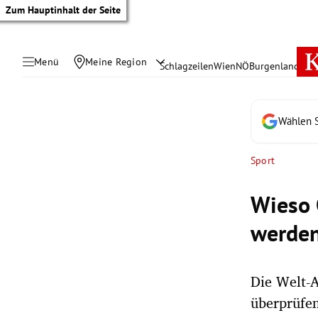
Zum Hauptinhalt der Seite
Menü
Meine Region
Schlagzeilen
Wien
NÖ
Burgenland
Öste
Wählen S
Sport
Wieso 
werden
Die Welt-A
tik Untermenü
überprüfen
rreich Untermenü