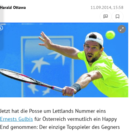
rreich Untermenü
Harald Ottawa
11.09.2014, 15:58
rt Untermenü
Copyright-Hinweis öffnen/schließen
schaft Untermenü
s Untermenü
zeit Untermenü
undheit Untermenü
tur Untermenü
nung Untermenü
Jetzt hat die Posse um
Lettlands
Nummer eins
Ernests Gulbis
für
Österreich
vermutlich ein Happy
lität Untermenü
End genommen: Der einzige Topspieler des Gegners