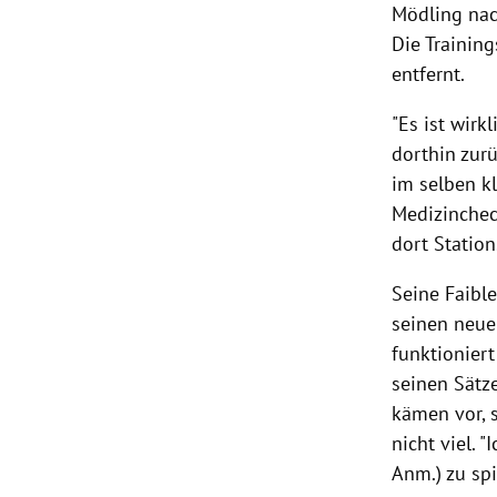
Mödling nac
Die Trainin
entfernt.
"Es ist wirk
dorthin zurü
im selben kl
Medizinchec
dort Station
Seine Faible
seinen neuen
funktioniert
seinen Sätz
kämen vor, s
nicht viel. 
Anm.) zu spi