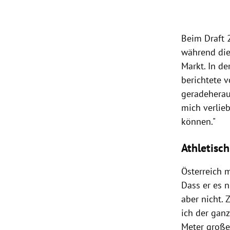
Beim Draft 
während die
Markt. In d
berichtete 
geradeheraus
mich verlieb
können."
Athletisc
Österreich m
Dass er es n
aber nicht. 
ich der gan
Meter große