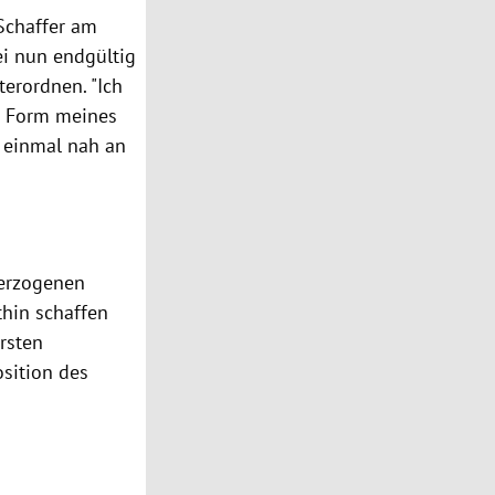
 Schaffer am
ei nun endgültig
terordnen. "Ich
te Form meines
t einmal nah an
nerzogenen
thin schaffen
ersten
osition des