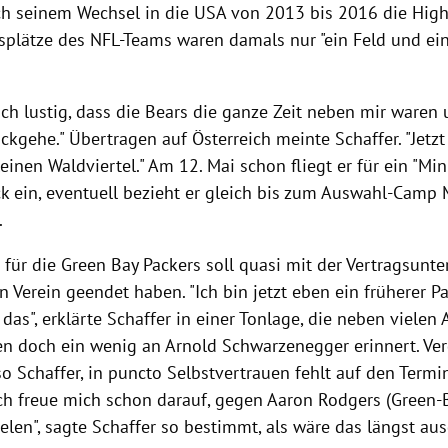
h seinem Wechsel in die USA von 2013 bis 2016 die High
gsplätze des NFL-Teams waren damals nur "ein Feld und ei
lich lustig, dass die Bears die ganze Zeit neben mir waren 
ckgehe." Übertragen auf Österreich meinte Schaffer. "Jetzt
einen Waldviertel." Am 12. Mai schon fliegt er für ein "Mi
k ein, eventuell bezieht er gleich bis zum Auswahl-Camp M
.
 für die Green Bay Packers soll quasi mit der Vertragsunt
 Verein geendet haben. "Ich bin jetzt eben ein früherer P
 das", erklärte Schaffer in einer Tonlage, die neben vielen
en doch ein wenig an Arnold Schwarzenegger erinnert. Ver
o Schaffer, in puncto Selbstvertrauen fehlt auf den Term
"Ich freue mich schon darauf, gegen Aaron Rodgers (Green
elen", sagte Schaffer so bestimmt, als wäre das längst au