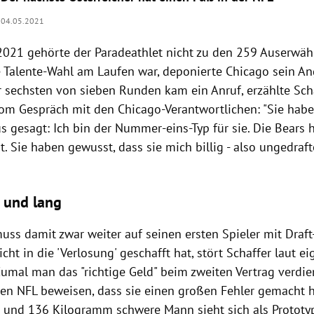
04.05.2021
2021 gehörte der Paradeathlet nicht zu den 259 Auserwäh
 Talente-Wahl am Laufen war, deponierte Chicago sein An
er sechsten von sieben Runden kam ein Anruf, erzählte Sch
vom Gespräch mit den Chicago-Verantwortlichen: "Sie hab
 gesagt: Ich bin der Nummer-eins-Typ für sie. Die Bears 
t. Sie haben gewusst, dass sie mich billig - also ungedraft
h und lang
uss damit zwar weiter auf seinen ersten Spieler mit Draft
icht in die 'Verlosung' geschafft hat, stört Schaffer laut
Zumal man das "richtige Geld" beim zweiten Vertrag verdie
zen NFL beweisen, dass sie einen großen Fehler gemacht h
 und 136 Kilogramm schwere Mann sieht sich als Prototyp