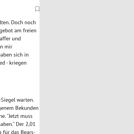
lten. Doch noch
gebot am freien
affer und
en mir
haben sich in
ed - kriegen
-Siegel warten.
 eigenem Bekunden
ne. "Jetzt muss
aben." Der 2,01
 für das Bears-