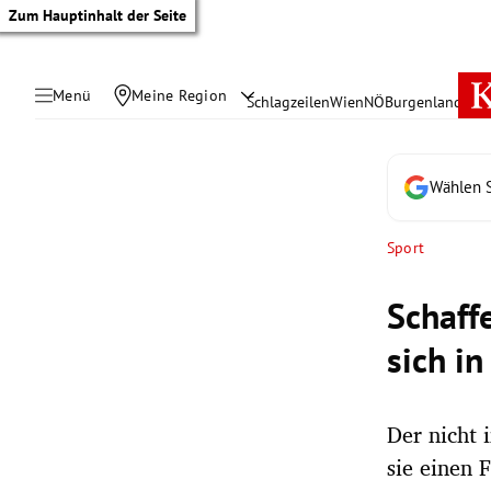
Zum Hauptinhalt der Seite
Menü
Meine Region
Schlagzeilen
Wien
NÖ
Burgenland
Öste
Wählen S
Sport
Schaff
sich in
Der nicht 
tik Untermenü
sie einen 
rreich Untermenü