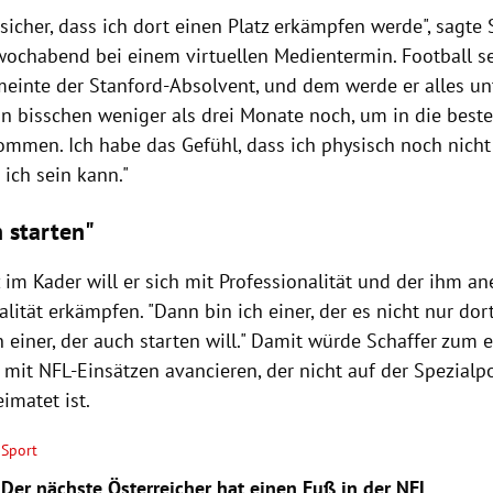
 sicher, dass ich dort einen Platz erkämpfen werde", sagte
wochabend bei einem virtuellen Medientermin. Football s
meinte der Stanford-Absolvent, und dem werde er alles un
ein bisschen weniger als drei Monate noch, um in die bes
ommen. Ich habe das Gefühl, dass ich physisch noch nich
ich sein kann."
h starten"
 im Kader will er sich mit Professionalität und der ihm a
lität erkämpfen. "Dann bin ich einer, der es nicht nur dor
n einer, der auch starten will." Damit würde Schaffer zum 
 mit NFL-Einsätzen avancieren, der nicht auf der Spezialp
imatet ist.
Sport
Der nächste Österreicher hat einen Fuß in der NFL