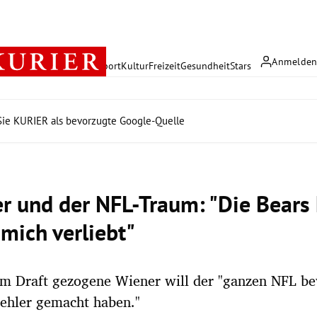
Anmelde
rreich
Politik
Wirtschaft
Sport
Kultur
Freizeit
Gesundheit
Stars
ie KURIER als bevorzugte Google-Quelle
er und der NFL-Traum: "Die Bears
 mich verliebt"
im Draft gezogene Wiener will der "ganzen NFL be
Fehler gemacht haben."