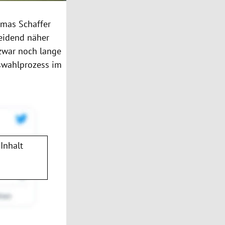
homas Schaffer
eidend näher
 zwar noch lange
uswahlprozess im
Inhalt