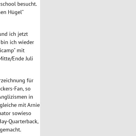
school besucht.
nen Hügel"
und ich jetzt
 bin ich wieder
nicamp" mit
itte/Ende Juli
erzeichnung für
ackers-Fan, so
 Anglizismen in
gleiche mit Arnie
inator sowieso
-Bay-Quarterback,
sgemacht.