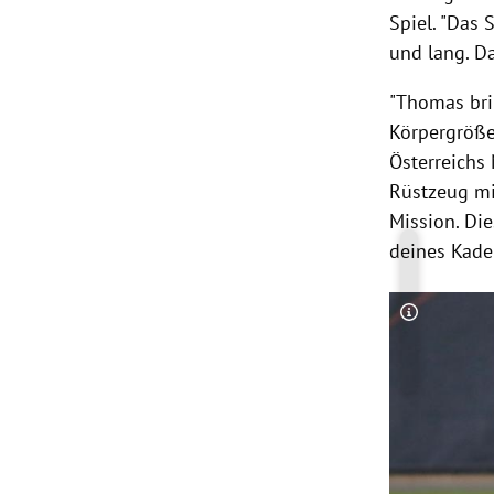
Spiel. "Das 
und lang. Da
"Thomas brin
Körpergröß
Österreichs
Rüstzeug mit
Mission. Di
deines Kader
Copyright-