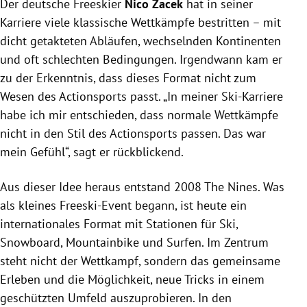
Der deutsche Freeskier
Event, das auf gemeinsames Erleben und
Nico Zacek
hat in seiner
Innovation statt Wettkampf setzt.
Karriere viele klassische Wettkämpfe bestritten – mit
Das Event inspiriert durch Teamgeist und
dicht getakteten Abläufen, wechselnden Kontinenten
ermöglicht Athleten, neue Tricks in geschütztem
und oft schlechten Bedingungen. Irgendwann kam er
Umfeld zu entwickeln.
zu der Erkenntnis, dass dieses Format nicht zum
Die Reichweite erfolgt vor allem über Social Media
Wesen des Actionsports passt. „In meiner Ski-Karriere
und lokale Unterstützung wie in Sölden ist
habe ich mir entschieden, dass normale Wettkämpfe
entscheidend für den Erfolg.
nicht in den Stil des Actionsports passen. Das war
mein Gefühl“, sagt er rückblickend.
Aus dieser Idee heraus entstand 2008 The Nines. Was
als kleines Freeski-Event begann, ist heute ein
internationales Format mit Stationen für Ski,
Snowboard, Mountainbike und Surfen. Im Zentrum
steht nicht der Wettkampf, sondern das gemeinsame
Erleben und die Möglichkeit, neue Tricks in einem
geschützten Umfeld auszuprobieren. In den