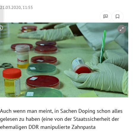
rreich Untermenü
21.03.2020, 11:55
rt Untermenü
Copyright-Hinweis öffnen/schließen
schaft Untermenü
s Untermenü
zeit Untermenü
undheit Untermenü
tur Untermenü
nung Untermenü
Auch wenn man meint, in Sachen
Doping
schon alles
gelesen zu haben (eine von der
Staatssicherheit
der
lität Untermenü
ehemaligen
DDR
manipulierte Zahnpasta