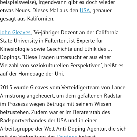
beispielsweise), irgendwann gibt es doch wieder
etwas Neues. Dieses Mal aus den
USA
, genauer
gesagt aus
Kalifornien
.
John Gleaves
, 36-jähriger Dozent an der
California
State University
in Fullerton, ist Experte für
Kinesiologie sowie Geschichte und Ethik des ...
Dopings
. "Diese Fragen untersucht er aus einer
Vielzahl von soziokulturellen Perspektiven", heißt es
auf der Homepage der Uni.
2015 wurde
Gleaves
vom Verteidigerteam von
Lance
Armstrong
angeheuert, um dem gefallenen Radstar
im Prozesss wegen Betrugs mit seinem Wissen
beizustehen. Zudem war er im Beraterstab des
Radsportverbandes der
USA
und in einer
Arbeitsgruppe der
Welt-Anti-Doping-Agentur
, die sich
mit der Verbreitung des
Dopings
befasst