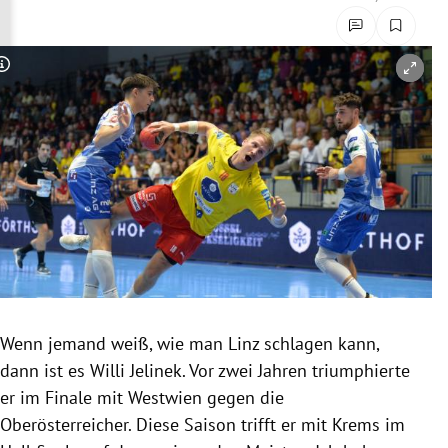
rreich Untermenü
rt Untermenü
Copyright-Hinweis öffnen/schließen
schaft Untermenü
s Untermenü
zeit Untermenü
undheit Untermenü
tur Untermenü
Wenn jemand weiß, wie man Linz schlagen kann,
nung Untermenü
dann ist es Willi Jelinek. Vor zwei Jahren triumphierte
er im Finale mit Westwien gegen die
lität Untermenü
Oberösterreicher. Diese Saison trifft er mit Krems im