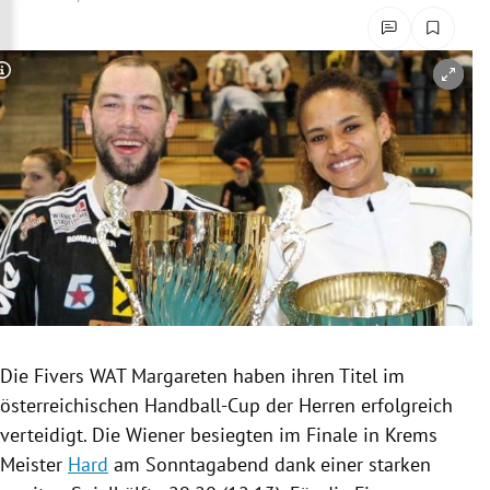
rreich Untermenü
rt Untermenü
Copyright-Hinweis öffnen/schließen
schaft Untermenü
s Untermenü
zeit Untermenü
undheit Untermenü
tur Untermenü
Die Fivers WAT Margareten haben ihren Titel im
nung Untermenü
österreichischen Handball-Cup der Herren erfolgreich
verteidigt. Die Wiener besiegten im Finale in Krems
lität Untermenü
Meister
Hard
am Sonntagabend dank einer starken