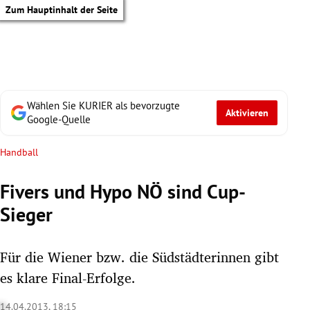
Zum Hauptinhalt der Seite
Wählen Sie KURIER als bevorzugte
Aktivieren
Google-Quelle
Handball
Fivers und Hypo NÖ sind Cup-
Sieger
Für die Wiener bzw. die Südstädterinnen gibt
es klare Final-Erfolge.
tik Untermenü
14.04.2013, 18:15