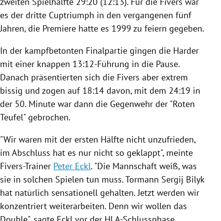
zweiten Spielhälfte 29:20 (12:13). Für die Fivers war
es der dritte Cuptriumph in den vergangenen fünf
Jahren, die Premiere hatte es 1999 zu feiern gegeben.
In der kampfbetonten Finalpartie gingen die Harder
mit einer knappen 13:12-Führung in die Pause.
Danach präsentierten sich die Fivers aber extrem
bissig und zogen auf 18:14 davon, mit dem 24:19 in
der 50. Minute war dann die Gegenwehr der "Roten
Teufel" gebrochen.
"Wir waren mit der ersten Hälfte nicht unzufrieden,
im Abschluss hat es nur nicht so geklappt", meinte
Fivers-Trainer
Peter Eckl
. "Die Mannschaft weiß, was
sie in solchen Spielen tun muss. Tormann Sergij Bilyk
hat natürlich sensationell gehalten. Jetzt werden wir
konzentriert weiterarbeiten. Denn wir wollen das
Double", sagte
Eckl
vor der HLA-Schlussphase.