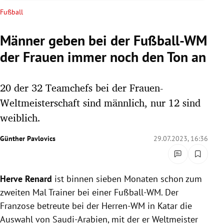
rreich Untermenü
Fußball
rt Untermenü
Männer geben bei der Fußball-WM
der Frauen immer noch den Ton an
schaft Untermenü
s Untermenü
20 der 32 Teamchefs bei der Frauen-
Weltmeisterschaft sind männlich, nur 12 sind
zeit Untermenü
weiblich.
undheit Untermenü
Günther Pavlovics
29.07.2023, 16:36
tur Untermenü
Herve Renard
ist binnen sieben Monaten schon zum
nung Untermenü
zweiten Mal Trainer bei einer Fußball-WM. Der
lität Untermenü
Franzose betreute bei der Herren-WM in Katar die
Auswahl von Saudi-Arabien, mit der er Weltmeister