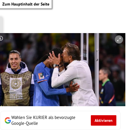
Zum Hauptinhalt der Seite
Copyright-Hinweis öffnen/schließen
Wählen Sie KURIER als bevorzugte
Aktivieren
tik Untermenü
Google-Quelle