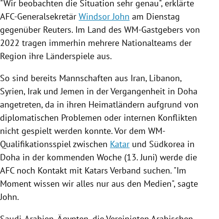
"Wir beobachten die Situation sehr genau", erklärte
AFC-Generalsekretär
Windsor John
am Dienstag
gegenüber
Reuters
. Im Land des WM-Gastgebers von
2022 tragen immerhin mehrere Nationalteams der
Region ihre Länderspiele aus.
So sind bereits Mannschaften aus
Iran
,
Libanon
,
Syrien
,
Irak
und
Jemen
in der Vergangenheit in
Doha
angetreten, da in ihren Heimatländern aufgrund von
diplomatischen Problemen oder internen Konflikten
nicht gespielt werden konnte. Vor dem WM-
Qualifikationsspiel zwischen
Katar
und
Südkorea
in
Doha
in der kommenden Woche (13. Juni) werde die
AFC noch Kontakt mit
Katars
Verband suchen. "Im
Moment wissen wir alles nur aus den Medien", sagte
John
.
Saudi-Arabien
,
Ägypten
, die
Vereinigten Arabischen