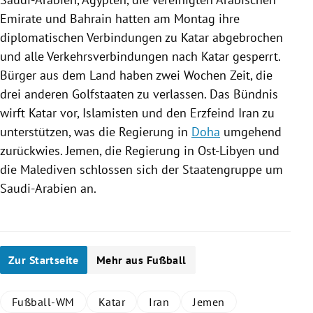
Emirate
und
Bahrain
hatten am Montag ihre
diplomatischen Verbindungen zu
Katar
abgebrochen
und alle Verkehrsverbindungen nach
Katar
gesperrt.
Bürger aus dem Land haben zwei Wochen Zeit, die
drei anderen Golfstaaten zu verlassen. Das Bündnis
wirft
Katar
vor,
Islamisten
und den Erzfeind
Iran
zu
unterstützen, was die
Regierung
in
Doha
umgehend
zurückwies.
Jemen
, die
Regierung
in
Ost-Libyen
und
die
Malediven
schlossen sich der Staatengruppe um
Saudi-Arabien
an.
Zur Startseite
Mehr aus Fußball
Fußball-WM
Katar
Iran
Jemen