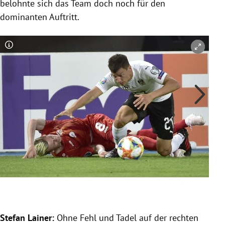
belohnte sich das Team doch noch für den
dominanten Auftritt.
Copyright-Hinweis öffnen/schließen
Co
Stefan Lainer:
Ohne Fehl und Tadel auf der rechten
Ale