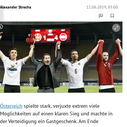
rreich Untermenü
Alexander Strecha
11.06.2019, 05:00
rt Untermenü
Copyright-Hinweis öffnen/schließen
schaft Untermenü
s Untermenü
zeit Untermenü
undheit Untermenü
tur Untermenü
nung Untermenü
Österreich
spielte stark, verjuxte extrem viele
Möglichkeiten auf einen klaren Sieg und machte in
lität Untermenü
der Verteidigung ein Gastgeschenk. Am Ende