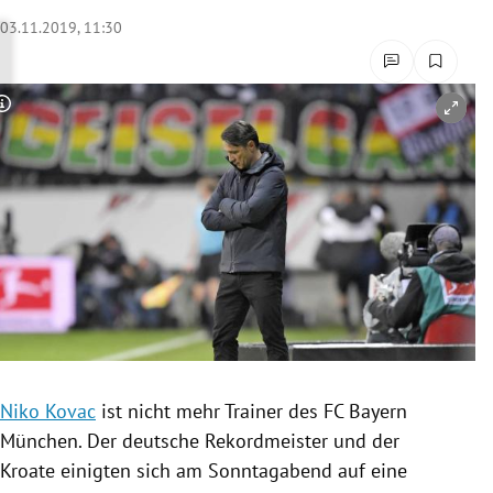
rreich Untermenü
03.11.2019, 11:30
rt Untermenü
Copyright-Hinweis öffnen/schließen
schaft Untermenü
s Untermenü
zeit Untermenü
undheit Untermenü
tur Untermenü
nung Untermenü
Niko Kovac
ist nicht mehr Trainer des
FC Bayern
München
. Der deutsche Rekordmeister und der
lität Untermenü
Kroate einigten sich am Sonntagabend auf eine