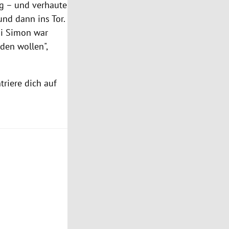
g – und verhaute
nd dann ins Tor.
nai Simon war
rden wollen",
triere dich auf