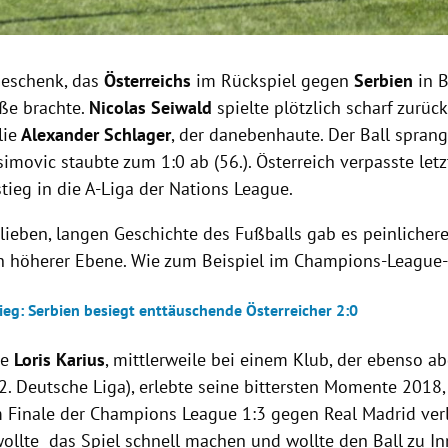
Geschenk, das
Österreichs
im Rückspiel gegen
Serbien
in B
aße brachte.
Nicolas Seiwald
spielte plötzlich scharf zurück
lie
Alexander Schlager
, der danebenhaute. Der Ball spran
imovic staubte zum 1:0 ab (56.). Österreich verpasste let
tieg in die A-Liga der Nations League.
 lieben, langen Geschichte des Fußballs gab es peinlicher
h höherer Ebene. Wie zum Beispiel im Champions-League
ieg: Serbien besiegt enttäuschende Österreicher 2:0
he
Loris Karius
, mittlerweile bei einem Klub, der ebenso ab
 2. Deutsche Liga), erlebte seine bittersten Momente 2018, 
m Finale der Champions League 1:3 gegen Real Madrid ver
wollte das Spiel schnell machen und wollte den Ball zu I