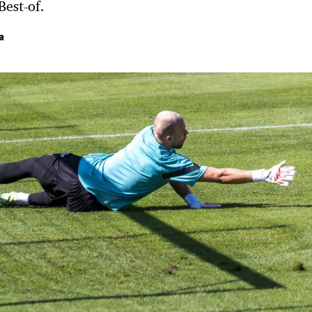
Best-of.
a
Hinweis öffnen/schließen