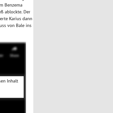
arim Benzema
ß ablockte. Der
ierte Karius dann
huss von Bale ins
en Inhalt