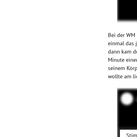
Bei der WM 
einmal das j
dann kam de
Minute eine
seinem Körp
wollte am l
Stim