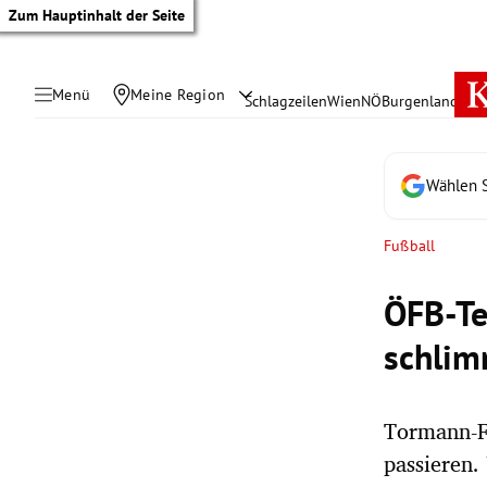
Zum Hauptinhalt der Seite
Menü
Meine Region
Schlagzeilen
Wien
NÖ
Burgenland
Öste
Wählen S
Fußball
ÖFB-Te
schlim
Tormann-Fe
tik Untermenü
passieren.
rreich Untermenü