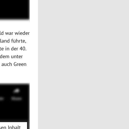
ld war wieder
land führte,
te in der 40.
zdem unter
, auch Green
en Inhalt