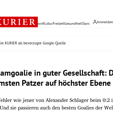
Anmelde
rreich
Politik
Wirtschaft
Sport
Kultur
Freizeit
Gesundheit
Stars
ie KURIER als bevorzugte Google-Quelle
amgoalie in guter Gesellschaft: 
msten Patzer auf höchster Ebene
hler wie jener von Alexander Schlager beim 0:2 i
 Und sie passieren auch den besten Goalies der Wel