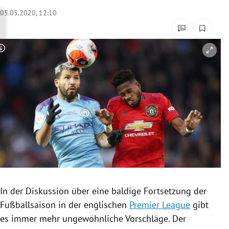
rreich Untermenü
05.05.2020, 12:10
rt Untermenü
Copyright-Hinweis öffnen/schließen
schaft Untermenü
s Untermenü
zeit Untermenü
undheit Untermenü
tur Untermenü
nung Untermenü
In der Diskussion über eine baldige Fortsetzung der
Fußballsaison in der englischen
Premier League
gibt
lität Untermenü
es immer mehr ungewöhnliche Vorschläge. Der