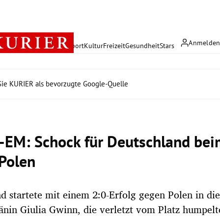
Anmelde
rreich
Politik
Wirtschaft
Sport
Kultur
Freizeit
Gesundheit
Stars
ie KURIER als bevorzugte Google-Quelle
-EM: Schock für Deutschland bei
Polen
d startete mit einem 2:0-Erfolg gegen Polen in di
änin Giulia Gwinn, die verletzt vom Platz humpelt