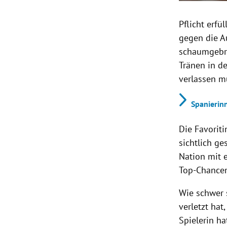
Pflicht erfü
gegen die A
schaumgebre
Tränen in d
verlassen m
Spanierin
Die Favorit
sichtlich ge
Nation mit 
Top-Chancen,
Wie schwer s
verletzt hat
Spielerin ha