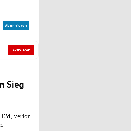
n
Abonnieren
Aktivieren
m Sieg
e EM, verlor
e.