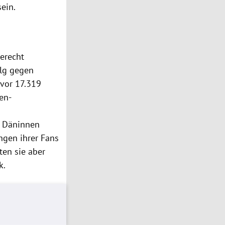
ein.
gerecht
olg gegen
 vor 17.319
en-
r Däninnen
ngen ihrer Fans
en sie aber
k.