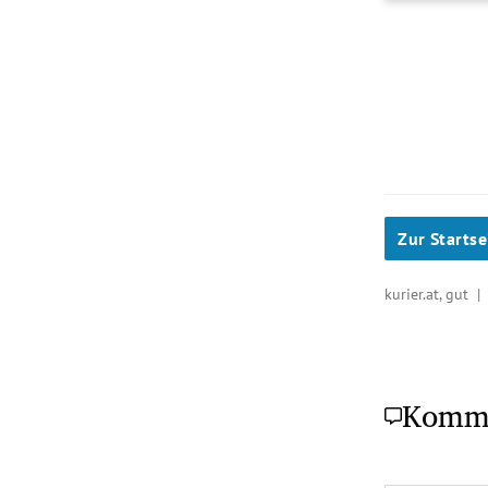
Zur Startse
kurier.at, gut 
Komm