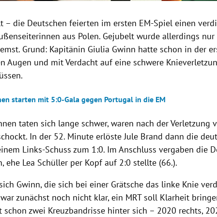
llt – die Deutschen feierten im ersten EM-Spiel einen verd
ußenseiterinnen aus Polen. Gejubelt wurde allerdings nur
mst. Grund: Kapitänin Giulia Gwinn hatte schon in der er
en Augen und mit Verdacht auf eine schwere Knieverletzun
üssen.
nen starten mit 5:0-Gala gegen Portugal in die EM
innen taten sich lange schwer, waren nach der Verletzung
schockt. In der 52. Minute erlöste Jule Brand dann die deu
einem Links-Schuss zum 1:0. Im Anschluss vergaben die D
 ehe Lea Schüller per Kopf auf 2:0 stellte (66.).
ich Gwinn, die sich bei einer Grätsche das linke Knie verd
, war zunächst noch nicht klar, ein MRT soll Klarheit bring
t schon zwei Kreuzbandrisse hinter sich – 2020 rechts, 2