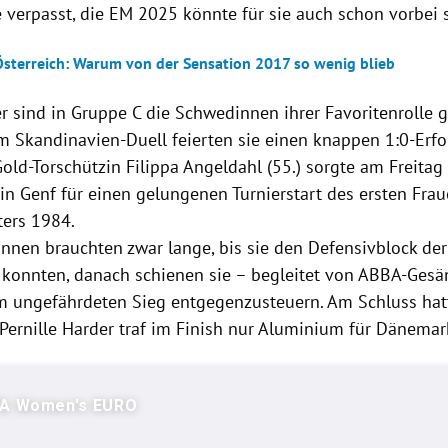
 verpasst, die EM 2025 könnte für sie auch schon vorbei s
sterreich: Warum von der Sensation 2017 so wenig blieb
r sind in Gruppe C die Schwedinnen ihrer Favoritenrolle 
m Skandinavien-Duell feierten sie einen knappen 1:0-Erf
old-Torschützin Filippa Angeldahl (55.) sorgte am Freitag
in Genf für einen gelungenen Turnierstart des ersten Frau
ters 1984.
nnen brauchten zwar lange, bis sie den Defensivblock de
konnten, danach schienen sie – begleitet von ABBA-Gesä
m ungefährdeten Sieg entgegenzusteuern. Am Schluss hatt
 Pernille Harder traf im Finish nur Aluminium für Dänemar
A Women's EURO