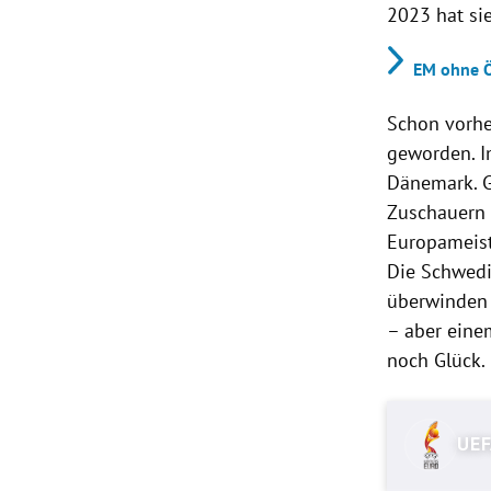
2023 hat sie
EM ohne Ö
Schon vorhe
geworden. I
Dänemark. G
Zuschauern 
Europameis
Die Schwedi
überwinden 
– aber eine
noch Glück.
UEF