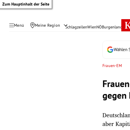
Zum Hauptinhalt der Seite
Menü
Meine Region
Schlagzeilen
Wien
NÖ
Burgenland
Öste
Wählen S
Frauen-EM
Frauen
gegen 
Deutschlan
tik Untermenü
aber Kapit