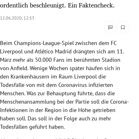
ordentlich beschleunigt. Ein Faktencheck.
rreich Untermenü
12.06.2020, 12:53
rt Untermenü
schaft Untermenü
Beim Champions-League-Spiel zwischen dem FC
Liverpool und Atlético Madrid drängten sich am 11.
s Untermenü
März mehr als 50.000 Fans im berühmten Stadion
zeit Untermenü
von Anfield. Wenige Wochen später häufen sich in
den Krankenhäusern im Raum Liverpool die
undheit Untermenü
Todesfälle von mit dem Coronavirus infizierten
Menschen. Was zur Behauptung führte, dass die
tur Untermenü
Menschenansammlung bei der Partie soll die Corona-
Infektionen in der Region in die Höhe getrieben
nung Untermenü
haben soll. Das soll in der Folge auch zu mehr
lität Untermenü
Todesfällen geführt haben.