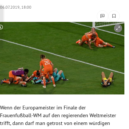
rreich Untermenü
06.07.2019, 18:00
rt Untermenü
Copyright-Hinweis öffnen/schließen
schaft Untermenü
s Untermenü
zeit Untermenü
undheit Untermenü
tur Untermenü
nung Untermenü
Wenn der Europameister im Finale der
Frauenfußball-WM
auf den regierenden Weltmeister
lität Untermenü
trifft, dann darf man getrost von einem würdigen