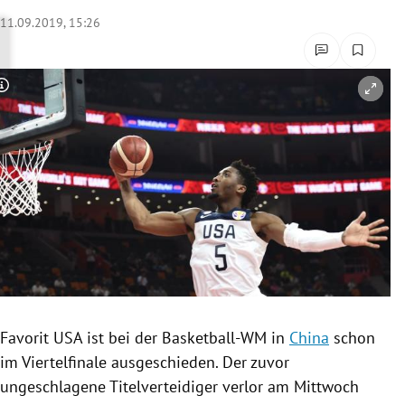
rreich Untermenü
11.09.2019, 15:26
rt Untermenü
Copyright-Hinweis öffnen/schließen
schaft Untermenü
s Untermenü
zeit Untermenü
undheit Untermenü
tur Untermenü
nung Untermenü
Favorit
USA
ist bei der Basketball-WM in
China
schon
im Viertelfinale ausgeschieden. Der zuvor
lität Untermenü
ungeschlagene Titelverteidiger verlor am Mittwoch